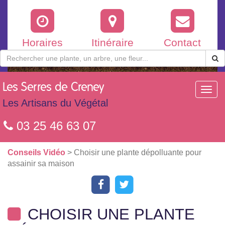
Horaires
Itinéraire
Contact
Les
Serres de Creney
Toggl
navig
Les Artisans du Végétal
03 25 46 63 07
Conseils Vidéo
> Choisir une plante dépolluante pour
assainir sa maison
CHOISIR UNE PLANTE