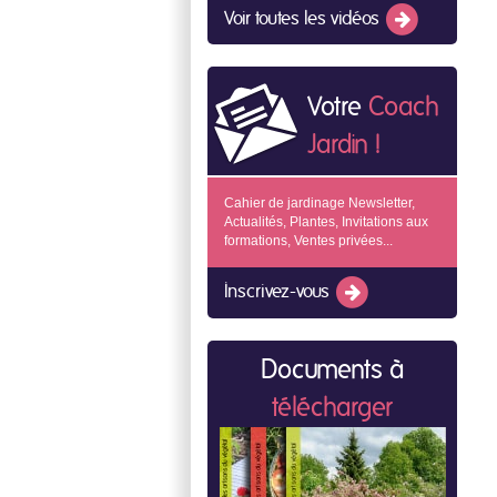
Voir toutes les vidéos
Votre
Coach
Jardin !
Cahier de jardinage Newsletter,
Actualités, Plantes, Invitations aux
formations, Ventes privées...
Inscrivez-vous
Documents à
télécharger