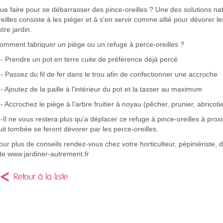
ue faire pour se débarrasser des pince-oreilles ? Une des solutions natu
reilles consiste à les piéger et à s'en servir comme allié pour dévorer 
otre jardin.
omment fabriquer un piège ou un refuge à perce-oreilles ?
 - Prendre un pot en terre cuite de préférence déjà percé
 - Passez du fil de fer dans le trou afin de confectionner une accroche
 - Ajoutez de la paille à l'intérieur du pot et la tasser au maximum
 - Accrochez le piège à l'arbre fruitier à noyau (pêcher, prunier, abricoti
 -Il ne vous restera plus qu'a déplacer ce refuge à pince-oreilles à prox
uit tombée se feront dévorer par les perce-oreilles.
our plus de conseils rendez-vous chez votre horticulteur, pépiniériste, d
ite www.jardiner-autrement.fr
Retour à la liste