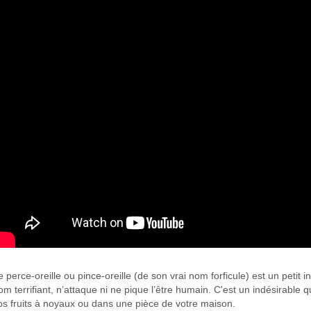
e perce-oreille ou pince-oreille (de son vrai nom forficule) est un petit
om terrifiant, n’attaque ni ne pique l’être humain. C'est un indésirable 
os fruits à noyaux ou dans une pièce de votre maison.