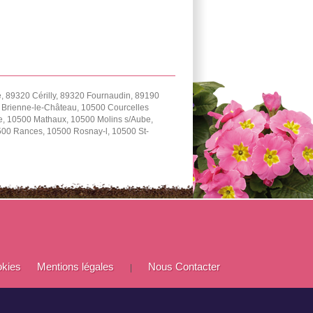
 89320 Cérilly, 89320 Fournaudin, 89190
0 Brienne-le-Château, 10500 Courcelles
e, 10500 Mathaux, 10500 Molins s/Aube,
0500 Rances, 10500 Rosnay-l, 10500 St-
okies
Mentions légales
Nous Contacter
|