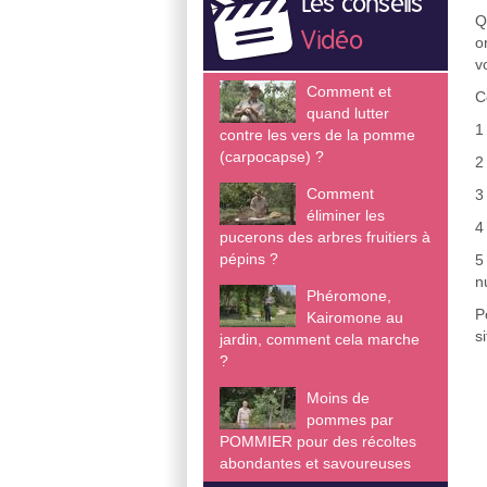
Les conseils
Q
Vidéo
o
v
Comment et
C
quand lutter
1
contre les vers de la pomme
(carpocapse) ?
2
Comment
3
éliminer les
4
pucerons des arbres fruitiers à
pépins ?
5
n
Phéromone,
P
Kairomone au
s
jardin, comment cela marche
?
Moins de
pommes par
POMMIER pour des récoltes
abondantes et savoureuses