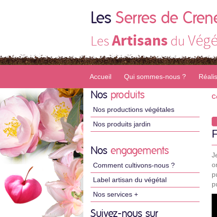
Les
Serres de Cren
Artisans
Végé
Les
du
Accueil
Qui sommes-nous ?
Réali
Nos
produits
C
Nos productions végétales
Nos produits jardin
Nos
engagements
J
o
Comment cultivons-nous ?
p
Label artisan du végétal
p
Nos services +
Suivez-nous sur