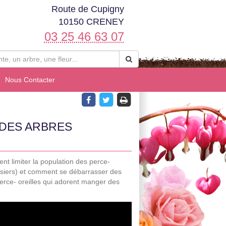
Route de Cupigny
10150 CRENEY
03 25 46 63 07
Nous Contacter
DES ARBRES
nt limiter la population des perce-
erisiers) et comment se débarrasser des
perce- oreilles qui adorent manger des