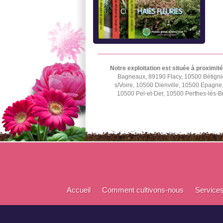
Notre exploitation est située à proximité
Bagneaux, 89190 Flacy, 10500 Bétignic
s/Voire, 10500 Dienville, 10500 Epagn
10500 Pel-et-Der, 10500 Perthes-lès-B
Accueil
Comment cultivons-nous
Service