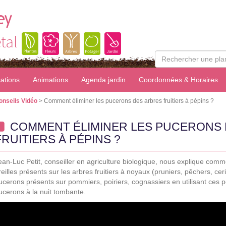
ey
tal
sations
Animations
Agenda jardin
Coordonnées & Horaires
onseils Vidéo
> Comment éliminer les pucerons des arbres fruitiers à pépins ?
COMMENT ÉLIMINER LES PUCERONS 
FRUITIERS À PÉPINS ?
ean-Luc Petit, conseiller en agriculture biologique, nous explique comme
reilles présents sur les arbres fruitiers à noyaux (pruniers, pêchers, c
ucerons présents sur pommiers, poiriers, cognassiers en utilisant ces 
ucerons à la nuit tombante.