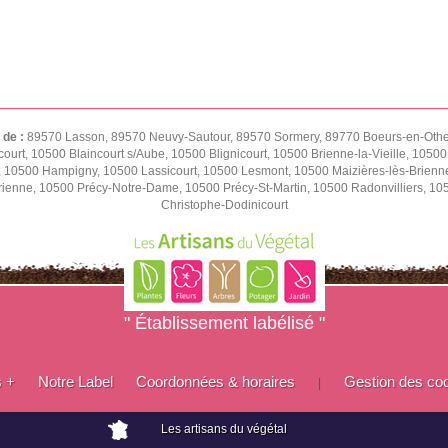
 de :
89570 Lasson, 89570 Neuvy-Sautour, 89570 Sormery, 89770 Boeurs-en-Othe,
ourt, 10500 Blaincourt s/Aube, 10500 Blignicourt, 10500 Brienne-la-Vieille, 1050
e, 10500 Hampigny, 10500 Lassicourt, 10500 Lesmont, 10500 Maizières-lès-Brienn
rienne, 10500 Précy-Notre-Dame, 10500 Précy-St-Martin, 10500 Radonvilliers, 1
Christophe-Dodinicourt
" Établissement labélisé "
s +
Notre Label
Coordonnées & horaires
Gestion des co
|
Les artisans du végétal