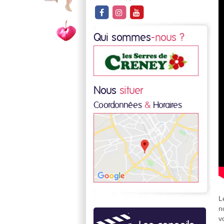
Qui sommes
-nous ?
Nous
situer
Coordonnées
&
Horaires
L
n
v