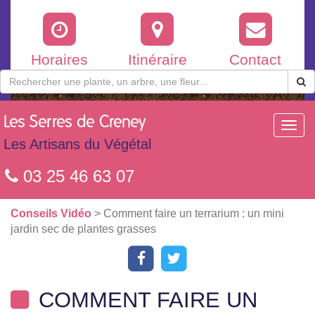
Horaires
Itinéraire
Contact
Les
Serres de Creney
Toggl
navig
Les Artisans du Végétal
03 25 46 63 07
Conseils Vidéo
> Comment faire un terrarium : un mini
jardin sec de plantes grasses
COMMENT FAIRE UN