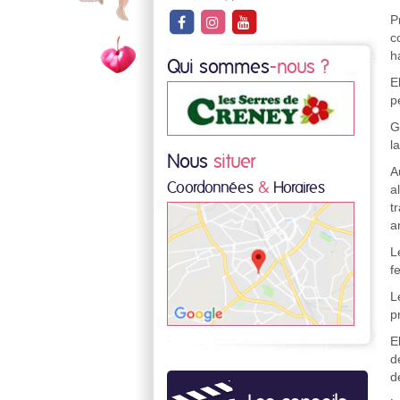
P
c
h
Qui sommes
-nous ?
E
p
G
l
Nous
situer
A
Coordonnées
&
Horaires
a
t
a
L
f
L
p
E
d
d