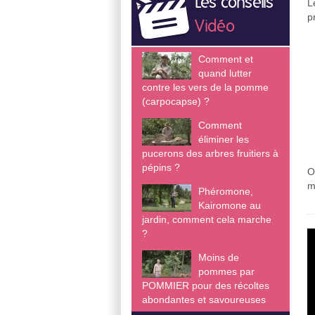
Les conseils
L
p
Vidéo
Comment et
quand lutter
contre les vers de la pomme
(carpocapse) ?
Comment
éliminer les
pucerons des arbres fruitiers à
pépins ?
O
m
Phéromone,
Kairomone au
jardin, comment cela marche
?
Moins de
pommes par
POMMIER pour des récoltes
abondantes et savoureuses