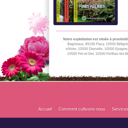
Notre exploitation est située à proximité
Bagneaux, 89190 Flacy, 10500 Bétignic
s/Voire, 10500 Dienville, 10500 Epagn
10500 Pel-et-Der, 10500 Perthes-lès-B
Accueil
Comment cultivons-nous
Service