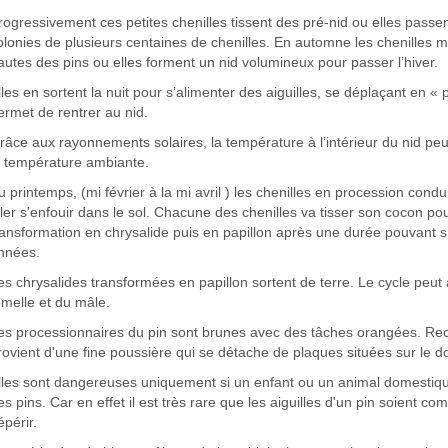
rogressivement ces petites chenilles tissent des pré-nid ou elles passent
olonies de plusieurs centaines de chenilles. En automne les chenilles 
autes des pins ou elles forment un nid volumineux pour passer l’hiver.
lles en sortent la nuit pour s’alimenter des aiguilles, se déplaçant en « p
ermet de rentrer au nid.
râce aux rayonnements solaires, la température à l’intérieur du nid peu
a température ambiante.
u printemps, (mi février à la mi avril ) les chenilles en procession condu
ller s'enfouir dans le sol. Chacune des chenilles va tisser son cocon 
ransformation en chrysalide puis en papillon après une durée pouvant s
nnées.
es chrysalides transformées en papillon sortent de terre. Le cycle peu
emelle et du mâle.
es processionnaires du pin sont brunes avec des tâches orangées. Recou
rovient d'une fine poussière qui se détache de plaques situées sur le dos
lles sont dangereuses uniquement si un enfant ou un animal domestiqu
es pins. Car en effet il est très rare que les aiguilles d'un pin soient c
épérir.