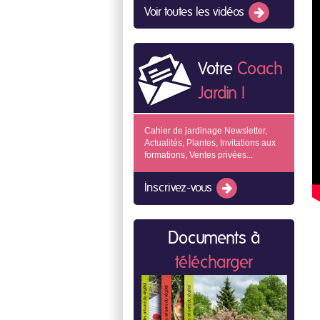
Voir toutes les vidéos
Votre
Coach
Jardin !
Cahier de jardinage Newsletter,
Actualités, Plantes, Invitations aux
formations, Ventes privées...
Inscrivez-vous
Documents à
télécharger