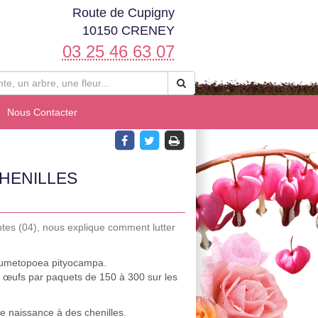
Route de Cupigny
10150 CRENEY
03 25 46 63 07
Nous Contacter
HENILLES
ntes (04), nous explique comment lutter
Thaumetopoea pityocampa.
es œufs par paquets de 150 à 300 sur les
ne naissance à des chenilles.