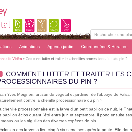
ey
tal
sations
Animations
Agenda jardin
Coordonnées & Horaires
onseils Vidéo
> Comment lutter et traiter les chenilles processionnaires du pin ?
COMMENT LUTTER ET TRAITER LES C
PROCESSIONNAIRES DU PIN ?
ean Yves Meignen, artisan du végétal et jardinier de l’abbaye de Valsai
aturellement contre la chenille processionnaire du pin ?
a chenille processionnaire est la larve d'un petit papillon de nuit, le 
e papillon éclos durant l’été entre juin et septembre. Il pond ensuite s
ameaux ou les aiguilles des diverses espèces de pin.
’éclosion des larves a lieu cinq à six semaines après la ponte. Elle don