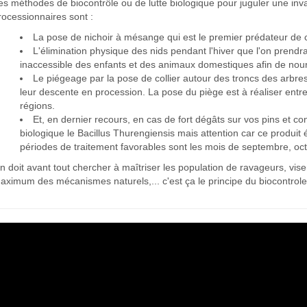
es méthodes de biocontrôle ou de lutte biologique pour juguler une inva
rocessionnaires sont :
La pose de nichoir à mésange qui est le premier prédateur de c
L'élimination physique des nids pendant l'hiver que l'on prend
inaccessible des enfants et des animaux domestiques afin de nour
Le piégeage par la pose de collier autour des troncs des arbres
leur descente en procession. La pose du piège est à réaliser entre l
régions.
Et, en dernier recours, en cas de fort dégâts sur vos pins et con
biologique le Bacillus Thurengiensis mais attention car ce produit é
périodes de traitement favorables sont les mois de septembre, o
n doit avant tout chercher à maîtriser les population de ravageurs, viser 
aximum des mécanismes naturels,... c'est ça le principe du biocontrole