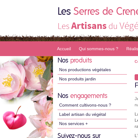
Les
Serres de Cren
Artisans
Végé
Les
du
Accueil
Qui sommes-nous ?
Réali
Nos
produits
C
Nos productions végétales
Nos produits jardin
Nos
engagements
J
n
Comment cultivons-nous ?
L
Label artisan du végétal
L
Nos services +
r
Suivez-nous sur
L