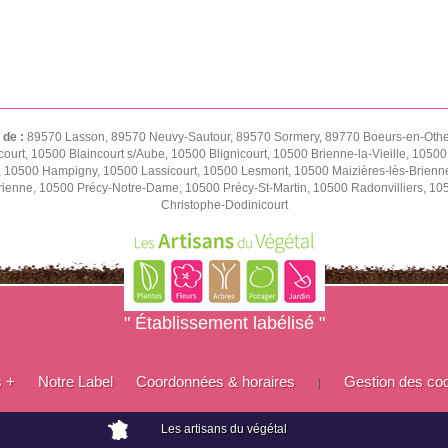
 de :
89570 Lasson, 89570 Neuvy-Sautour, 89570 Sormery, 89770 Boeurs-en-Othe,
ourt, 10500 Blaincourt s/Aube, 10500 Blignicourt, 10500 Brienne-la-Vieille, 1050
e, 10500 Hampigny, 10500 Lassicourt, 10500 Lesmont, 10500 Maizières-lès-Brienn
rienne, 10500 Précy-Notre-Dame, 10500 Précy-St-Martin, 10500 Radonvilliers, 1
Christophe-Dodinicourt
" Établissement labélisé "
s +
Notre Label
Coordonnées & horaires
Gestion des co
|
Les artisans du végétal