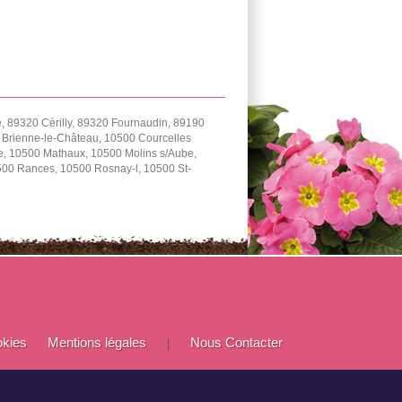
 89320 Cérilly, 89320 Fournaudin, 89190
0 Brienne-le-Château, 10500 Courcelles
e, 10500 Mathaux, 10500 Molins s/Aube,
0500 Rances, 10500 Rosnay-l, 10500 St-
okies
Mentions légales
Nous Contacter
|