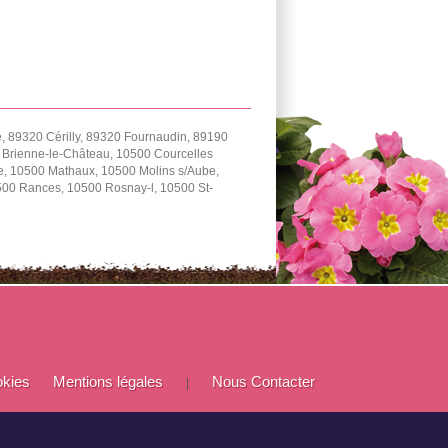
 89320 Cérilly, 89320 Fournaudin, 89190
0 Brienne-le-Château, 10500 Courcelles
e, 10500 Mathaux, 10500 Molins s/Aube,
0500 Rances, 10500 Rosnay-l, 10500 St-
okies
Mentions légales
Nous Contacter
|