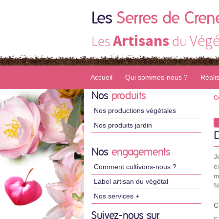
Les
Serres de Cren
Artisans
Végé
Les
du
Accueil
Qui sommes-nous ?
Réali
Nos
produits
C
Nos productions végétales
Nos produits jardin
Nos
engagements
J
e
Comment cultivons-nous ?
m
Label artisan du végétal
%
Nos services +
C
Suivez-nous sur