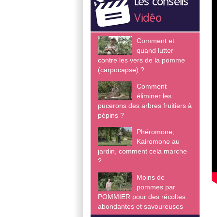
Les conseils
Vidéo
Comment et
quand lutter
contre les vers de la pomme
(carpocapse) ?
Comment
éliminer les
pucerons des arbres fruitiers à
pépins ?
Phéromone,
Kairomone au
jardin, comment cela marche
?
Moins de
pommes par
POMMIER pour des récoltes
abondantes et savoureuses