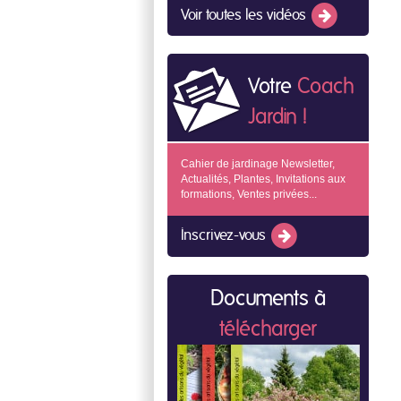
Voir toutes les vidéos
Votre
Coach
Jardin !
Cahier de jardinage Newsletter,
Actualités, Plantes, Invitations aux
formations, Ventes privées...
Inscrivez-vous
Documents à
télécharger