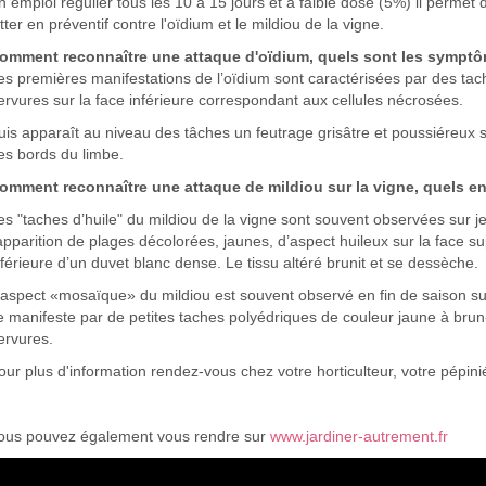
n emploi régulier tous les 10 à 15 jours et à faible dose (5%) il permet
utter en préventif contre l'oïdium et le mildiou de la vigne.
omment reconnaître une attaque d'oïdium, quels sont les sympt
es premières manifestations de l’oïdium sont caractérisées par des tac
ervures sur la face inférieure correspondant aux cellules nécrosées.
uis apparaît au niveau des tâches un feutrage grisâtre et poussiéreux s
es bords du limbe.
omment reconnaître une attaque de mildiou sur la vigne, quels e
es "taches d’huile" du mildiou de la vigne sont souvent observées sur jeu
’apparition de plages décolorées, jaunes, d’aspect huileux sur la face su
nférieure d’un duvet blanc dense. Le tissu altéré brunit et se dessèche.
'aspect «mosaïque» du mildiou est souvent observé en fin de saison sur 
e manifeste par de petites taches polyédriques de couleur jaune à brun
ervures.
our plus d'information rendez-vous chez votre horticulteur, votre pépinié
ous pouvez également vous rendre sur
www.jardiner-autrement.fr