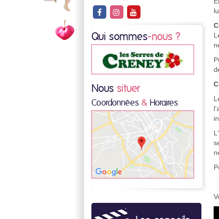
E
l
C
L
Qui sommes
-nous ?
n
P
d
C
Nous
situer
L
Coordonnées
&
Horaires
l
i
L
s
n
P
V