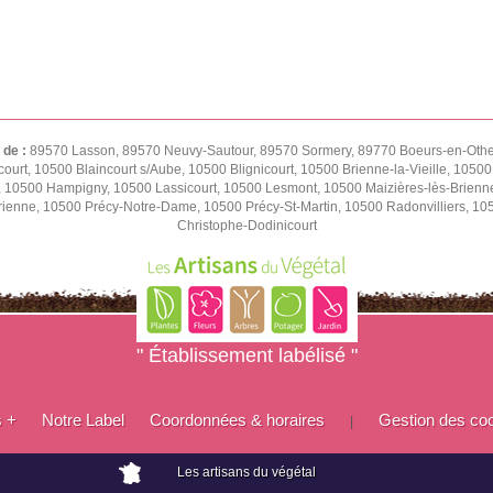
 de :
89570 Lasson, 89570 Neuvy-Sautour, 89570 Sormery, 89770 Boeurs-en-Othe,
ourt, 10500 Blaincourt s/Aube, 10500 Blignicourt, 10500 Brienne-la-Vieille, 1050
e, 10500 Hampigny, 10500 Lassicourt, 10500 Lesmont, 10500 Maizières-lès-Brienn
rienne, 10500 Précy-Notre-Dame, 10500 Précy-St-Martin, 10500 Radonvilliers, 1
Christophe-Dodinicourt
" Établissement labélisé "
s +
Notre Label
Coordonnées & horaires
Gestion des co
|
Les artisans du végétal