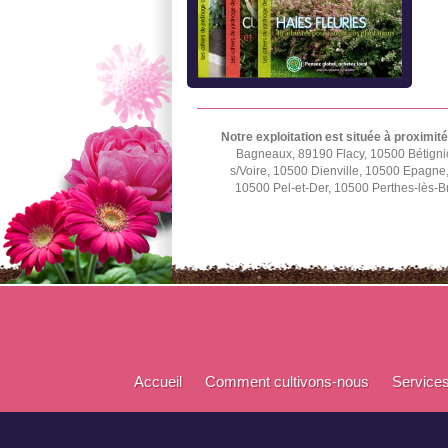
Notre exploitation est située à proximité
Bagneaux, 89190 Flacy, 10500 Bétignic
s/Voire, 10500 Dienville, 10500 Epagn
10500 Pel-et-Der, 10500 Perthes-lès-B
Accueil
Comment cultivons-nous
Service