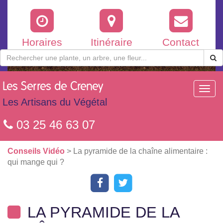
Horaires
Itinéraire
Contact
Les
Serres de Creney
Toggl
navig
Les Artisans du Végétal
03 25 46 63 07
Conseils Vidéo
> La pyramide de la chaîne alimentaire :
qui mange qui ?
LA PYRAMIDE DE LA