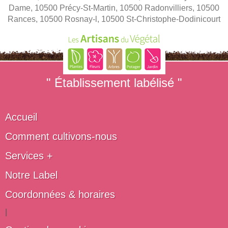
Dame, 10500 Précy-St-Martin, 10500 Radonvilliers, 10500
Rances, 10500 Rosnay-l, 10500 St-Christophe-Dodinicourt
" Établissement labélisé "
Accueil
Comment cultivons-nous
Services +
Notre Label
Coordonnées & horaires
|