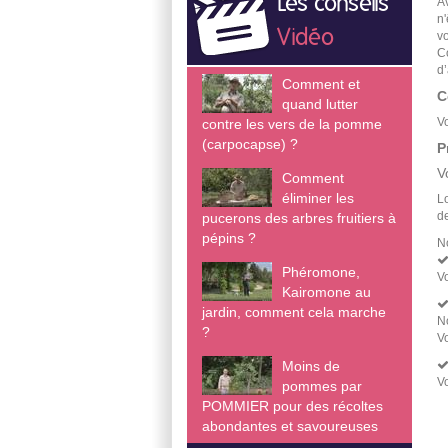
Les conseils
A
n
Vidéo
v
Co
d
Comment et
C
quand lutter
V
contre les vers de la pomme
(carpocapse) ?
P
V
Comment
éliminer les
L
de
pucerons des arbres fruitiers à
pépins ?
N
Phéromone,
Vo
Kairomone au
jardin, comment cela marche
No
?
V
Moins de
V
pommes par
POMMIER pour des récoltes
abondantes et savoureuses