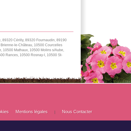
 89320 Cérilly, 89320 Fournaudin, 89190
0 Brienne-le-Château, 10500 Courcelles
e, 10500 Mathaux, 10500 Molins s/Aube,
0500 Rances, 10500 Rosnay-l, 10500 St-
okies
Mentions légales
Nous Contacter
|