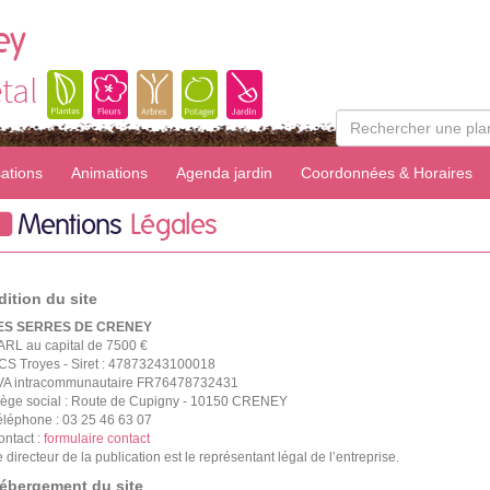
ey
tal
sations
Animations
Agenda jardin
Coordonnées & Horaires
Mentions
Légales
dition du site
ES SERRES DE CRENEY
ARL au capital de 7500 €
CS Troyes - Siret : 47873243100018
VA intracommunautaire FR76478732431
iège social : Route de Cupigny - 10150 CRENEY
éléphone : 03 25 46 63 07
ontact :
formulaire contact
 directeur de la publication est le représentant légal de l’entreprise.
ébergement du site