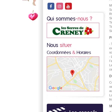
M
S
R
Qui sommes
-nous ?
S
T
T
Si
P
- 
Nous
situer
ex
Coordonnées
&
Horaires
s
- 
l’
Le
ce
D
C
se
au
La
tr
M