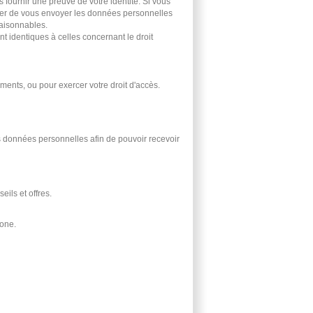
ournir une preuve de votre identité. Si vous
user de vous envoyer les données personnelles
aisonnables.
nt identiques à celles concernant le droit
ts, ou pour exercer votre droit d'accès.
 données personnelles afin de pouvoir recevoir
ils et offres.
hone.