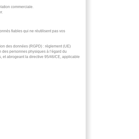
lation commerciale.
r.
nnés fiables qui ne réutilisent pas vos
ction des données (RGPD) : règlement (UE)
on des personnes physiques à l’égard du
, et abrogeant la directive 95/46/CE, applicable