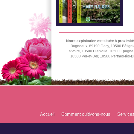
Notre exploitation est située à proximité
Bagneaux, 89190 Flacy, 10500 Bétignic
s/Voire, 10500 Dienville, 10500 Epagn
10500 Pel-et-Der, 10500 Perthes-lès-B
Accueil
Comment cultivons-nous
Service