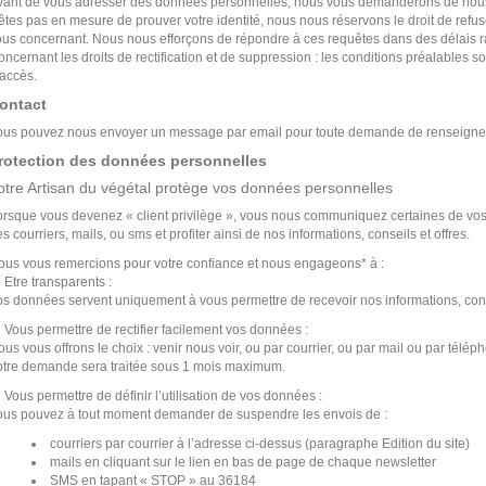
vant de vous adresser des données personnelles, nous vous demanderons de nous f
'êtes pas en mesure de prouver votre identité, nous nous réservons le droit de ref
ous concernant. Nous nous efforçons de répondre à ces requêtes dans des délais r
ncernant les droits de rectification et de suppression : les conditions préalables so
’accès.
ontact
ous pouvez nous envoyer un message par email pour toute demande de renseignemen
rotection des données personnelles
otre Artisan du végétal protège vos données personnelles
orsque vous devenez « client privilège », vous nous communiquez certaines de vos
s courriers, mails, ou sms et profiter ainsi de nos informations, conseils et offres.
ous vous remercions pour votre confiance et nous engageons* à :
Etre transparents :
s données servent uniquement à vous permettre de recevoir nos informations, conse
Vous permettre de rectifier facilement vos données :
us vous offrons le choix : venir nous voir, ou par courrier, ou par mail ou par télép
otre demande sera traitée sous 1 mois maximum.
Vous permettre de définir l’utilisation de vos données :
ous pouvez à tout moment demander de suspendre les envois de :
courriers par courrier à l’adresse ci-dessus (paragraphe Edition du site)
mails en cliquant sur le lien en bas de page de chaque newsletter
SMS en tapant « STOP » au 36184