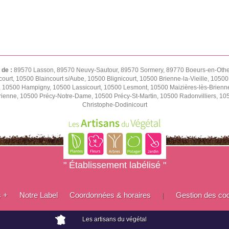
 de :
89570 Lasson, 89570 Neuvy-Sautour, 89570 Sormery, 89770 Boeurs-en-Othe,
ourt, 10500 Blaincourt s/Aube, 10500 Blignicourt, 10500 Brienne-la-Vieille, 1050
e, 10500 Hampigny, 10500 Lassicourt, 10500 Lesmont, 10500 Maizières-lès-Brienn
rienne, 10500 Précy-Notre-Dame, 10500 Précy-St-Martin, 10500 Radonvilliers, 1
Christophe-Dodinicourt
" Établissement labélisé "
s +
Notre Label
Coordonnées & horaires
Gestion des co
|
Les artisans du végétal