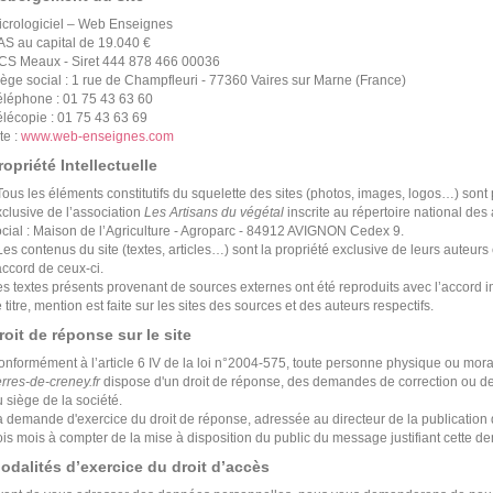
icrologiciel – Web Enseignes
AS au capital de 19.040 €
CS Meaux - Siret 444 878 466 00036
iège social : 1 rue de Champfleuri - 77360 Vaires sur Marne (France)
éléphone : 01 75 43 63 60
élécopie : 01 75 43 63 69
te :
www.web-enseignes.com
ropriété Intellectuelle
Tous les éléments constitutifs du squelette des sites (photos, images, logos…) sont p
clusive de l’association
Les Artisans du végétal
inscrite au répertoire national de
ocial : Maison de l’Agriculture - Agroparc - 84912 AVIGNON Cedex 9.
Les contenus du site (textes, articles…) sont la propriété exclusive de leurs auteurs
accord de ceux-ci.
s textes présents provenant de sources externes ont été reproduits avec l’accord imp
 titre, mention est faite sur les sites des sources et des auteurs respectifs.
roit de réponse sur le site
onformément à l’article 6 IV de la loi n°2004-575, toute personne physique ou mo
rres-de-creney.fr
dispose d'un droit de réponse, des demandes de correction ou d
 siège de la société.
 demande d'exercice du droit de réponse, adressée au directeur de la publication d
ois mois à compter de la mise à disposition du public du message justifiant cette 
odalités d’exercice du droit d’accès