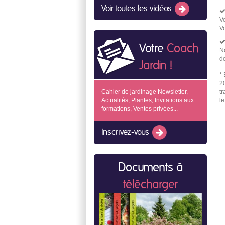
Voir toutes les vidéos
V
V
Votre
Coach
No
d
Jardin !
*
2
tr
Cahier de jardinage Newsletter,
l
Actualités, Plantes, Invitations aux
formations, Ventes privées...
Inscrivez-vous
Documents à
télécharger