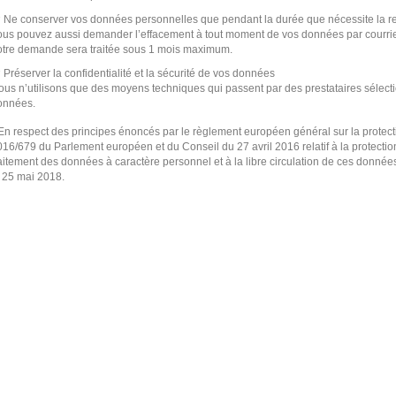
Ne conserver vos données personnelles que pendant la durée que nécessite la re
ous pouvez aussi demander l’effacement à tout moment de vos données par courrie
otre demande sera traitée sous 1 mois maximum.
Préserver la confidentialité et la sécurité de vos données
us n’utilisons que des moyens techniques qui passent par des prestataires sélectio
onnées.
 En respect des principes énoncés par le règlement européen général sur la prote
016/679 du Parlement européen et du Conseil du 27 avril 2016 relatif à la protecti
aitement des données à caractère personnel et à la libre circulation de ces données
e 25 mai 2018.