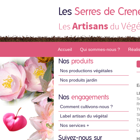
Les
Serres de Cren
Artisans
Végé
Les
du
Accueil
Qui sommes-nous ?
Réali
Nos
produits
Nos productions végétales
Nos produits jardin
E
L
Nos
engagements
S
R
Comment cultivons-nous ?
T
S
Label artisan du végétal
T
Nos services +
C
Le
Suivez-nous sur
H