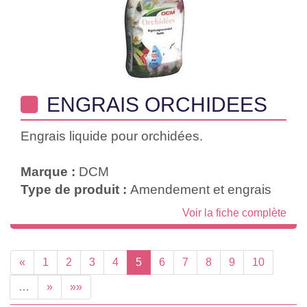
ENGRAIS ORCHIDEES
Engrais liquide pour orchidées.
Marque :
DCM
Type de produit :
Amendement et engrais
Voir la fiche complète
«
1
2
3
4
5
6
7
8
9
10
…
»
»»