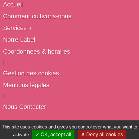
Accueil
Comment cultivons-nous
Services +
Notre Label
Coordonnées & horaires
|
Gestion des cookies
Mentions légales
|
Nous Contacter
Les artisans du végétal
This site uses cookies and gives you control over what you want to
activate
✓ OK, accept all
✗ Deny all cookies
Horticulteurs et pépinièristes de France