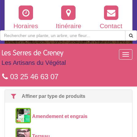
Horaires
Itinéraire
Contact
Les
Serres de Creney
Toggl
navig
Les Artisans du Végétal
03 25 46 63 07
Affiner par type de produits
Amendement et engrais
Terreau