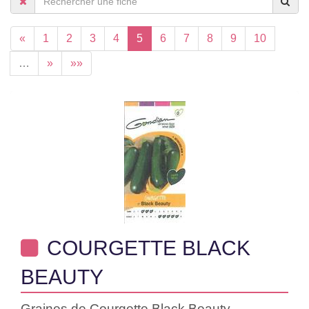
«
1
2
3
4
5
6
7
8
9
10
…
»
»»
COURGETTE BLACK
BEAUTY
Graines de Courgette Black Beauty.