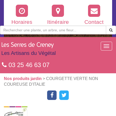
Horaires
Itinéraire
Contact
Les
Serres de Creney
Toggl
navig
Les Artisans du Végétal
03 25 46 63 07
Nos produits jardin
> COURGETTE VERTE NON
COUREUSE D'ITALIE