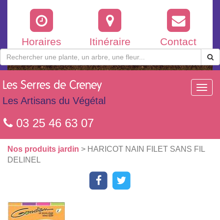
Horaires
Itinéraire
Contact
Les
Serres de Creney
Toggl
navig
Les Artisans du Végétal
03 25 46 63 07
Nos produits jardin
> HARICOT NAIN FILET SANS FIL
DELINEL