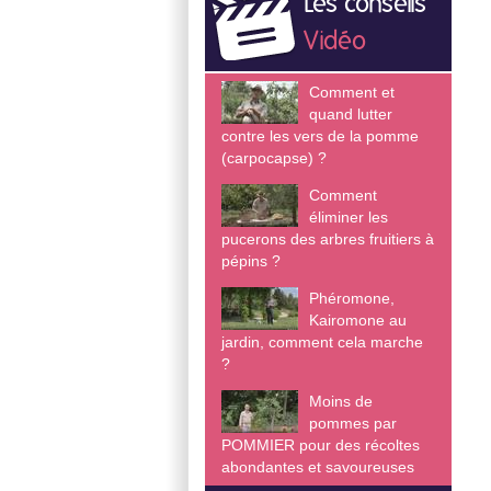
Les conseils
Vidéo
Comment et
quand lutter
contre les vers de la pomme
(carpocapse) ?
Comment
éliminer les
pucerons des arbres fruitiers à
pépins ?
Phéromone,
Kairomone au
jardin, comment cela marche
?
Moins de
pommes par
POMMIER pour des récoltes
abondantes et savoureuses