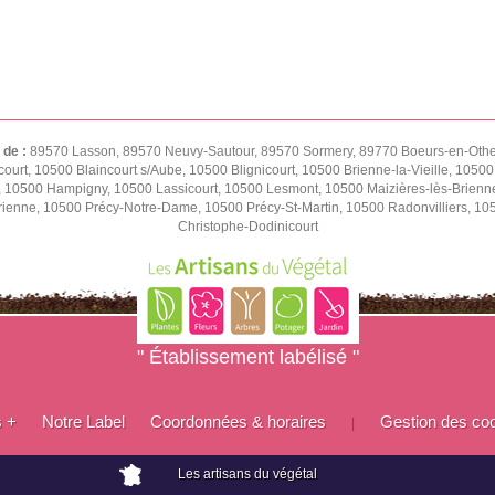
 de :
89570 Lasson, 89570 Neuvy-Sautour, 89570 Sormery, 89770 Boeurs-en-Othe,
ourt, 10500 Blaincourt s/Aube, 10500 Blignicourt, 10500 Brienne-la-Vieille, 1050
e, 10500 Hampigny, 10500 Lassicourt, 10500 Lesmont, 10500 Maizières-lès-Brienn
rienne, 10500 Précy-Notre-Dame, 10500 Précy-St-Martin, 10500 Radonvilliers, 1
Christophe-Dodinicourt
" Établissement labélisé "
s +
Notre Label
Coordonnées & horaires
Gestion des co
|
Les artisans du végétal