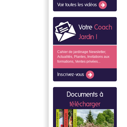
Voir toutes les vidéos
Votre
Coach
Jardin !
Cahier de jardinage Newsletter,
Actualités, Plantes, Invitations aux
formations, Ventes privées...
Inscrivez-vous
Documents à
télécharger