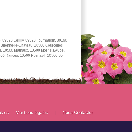
 89320 Cérilly, 89320 Fournaudin, 89190
0 Brienne-le-Château, 10500 Courcelles
e, 10500 Mathaux, 10500 Molins s/Aube,
0500 Rances, 10500 Rosnay-l, 10500 St-
okies
Mentions légales
Nous Contacter
|