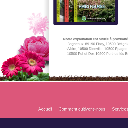
Notre exploitation est située à proximité
Bagneaux, 89190 Flacy, 10500 Bétignic
s/Voire, 10500 Dienville, 10500 Epagn
10500 Pel-et-Der, 10500 Perthes-lès-B
Accueil
Comment cultivons-nous
Service