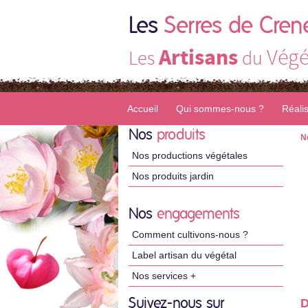
Les
Serres de Cren
Artisans
Végé
Les
du
Accueil
Qui sommes-nous ?
Réali
Nos
produits
N
Nos productions végétales
Nos produits jardin
Nos
engagements
Comment cultivons-nous ?
Label artisan du végétal
Nos services +
Suivez-nous sur
D