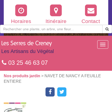
Horaires
Itinéraire
Contact
Les
Serres de Creney
Toggl
navig
Les Artisans du Végétal
03 25 46 63 07
Nos produits jardin
> NAVET DE NANCY A FEUILLE
ENTIERE