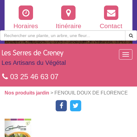
Horaires
Itinéraire
Contact
Les
Serres de Creney
Toggl
navig
Les Artisans du Végétal
03 25 46 63 07
Nos produits jardin
> FENOUIL DOUX DE FLORENCE