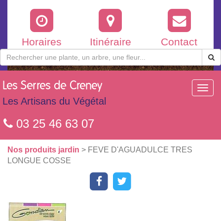
Horaires
Itinéraire
Contact
Les
Serres de Creney
Toggl
navig
Les Artisans du Végétal
03 25 46 63 07
Nos produits jardin
> FEVE D'AGUADULCE TRES
LONGUE COSSE