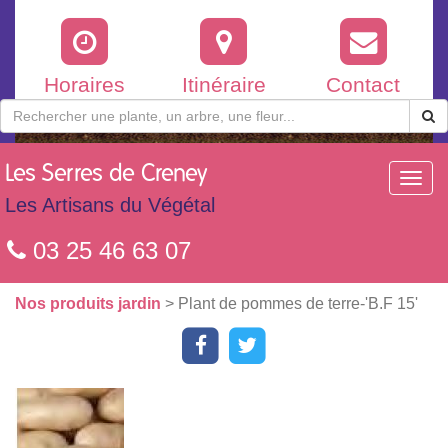
Horaires
Itinéraire
Contact
Les
Serres de Creney
Toggl
navig
Les Artisans du Végétal
03 25 46 63 07
Nos produits jardin
> Plant de pommes de terre-'B.F 15'