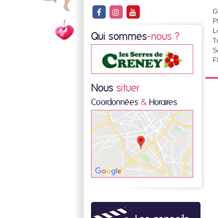
G
P
L
Qui sommes
-nous ?
T
S
F
Nous
situer
Coordonnées
&
Horaires