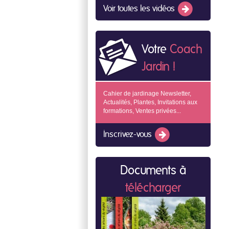
Voir toutes les vidéos
Votre
Coach
Jardin !
Cahier de jardinage Newsletter,
Actualités, Plantes, Invitations aux
formations, Ventes privées...
Inscrivez-vous
Documents à
télécharger