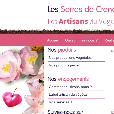
Les
Serres de Cren
Artisans
Végé
Les
du
Accueil
Qui sommes-nous ?
Réali
Nos
produits
N
Nos productions végétales
Nos produits jardin
Nos
engagements
Comment cultivons-nous ?
Label artisan du végétal
Nos services +
Suivez-nous sur
D