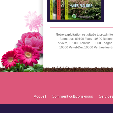
Notre exploitation est située à proximité
Bagneaux, 89190 Flacy, 10500 Bétignic
s/Voire, 10500 Dienville, 10500 Epagn
10500 Pel-et-Der, 10500 Perthes-lès-B
Accueil
Comment cultivons-nous
Service