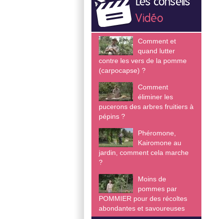
Les conseils
Vidéo
Comment et
quand lutter
contre les vers de la pomme
(carpocapse) ?
Comment
éliminer les
pucerons des arbres fruitiers à
pépins ?
Phéromone,
Kairomone au
jardin, comment cela marche
?
Moins de
pommes par
POMMIER pour des récoltes
abondantes et savoureuses