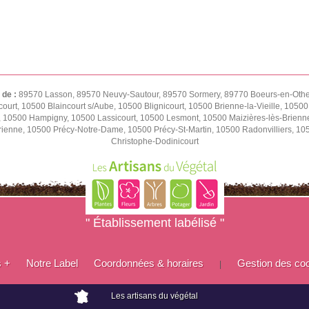
 de :
89570 Lasson, 89570 Neuvy-Sautour, 89570 Sormery, 89770 Boeurs-en-Othe,
ourt, 10500 Blaincourt s/Aube, 10500 Blignicourt, 10500 Brienne-la-Vieille, 1050
e, 10500 Hampigny, 10500 Lassicourt, 10500 Lesmont, 10500 Maizières-lès-Brienn
rienne, 10500 Précy-Notre-Dame, 10500 Précy-St-Martin, 10500 Radonvilliers, 1
Christophe-Dodinicourt
" Établissement labélisé "
s +
Notre Label
Coordonnées & horaires
Gestion des co
|
Les artisans du végétal