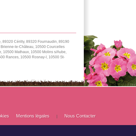
 89320 Cérilly, 89320 Fournaudin, 89190
0 Brienne-le-Château, 10500 Courcelles
e, 10500 Mathaux, 10500 Molins s/Aube,
0500 Rances, 10500 Rosnay-l, 10500 St-
okies
Mentions légales
Nous Contacter
|