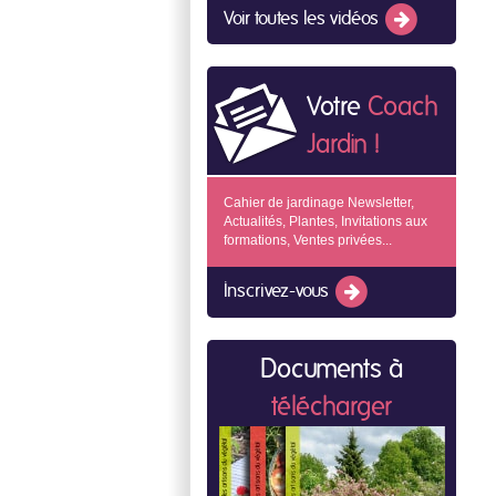
Voir toutes les vidéos
Votre
Coach
Jardin !
Cahier de jardinage Newsletter,
Actualités, Plantes, Invitations aux
formations, Ventes privées...
Inscrivez-vous
Documents à
télécharger