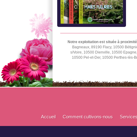
Notre exploitation est située à proximité
Bagneaux, 89190 Flacy, 10500 Bétignic
s/Voire, 10500 Dienville, 10500 Epagn
10500 Pel-et-Der, 10500 Perthes-lès-B
Accueil
Comment cultivons-nous
Service