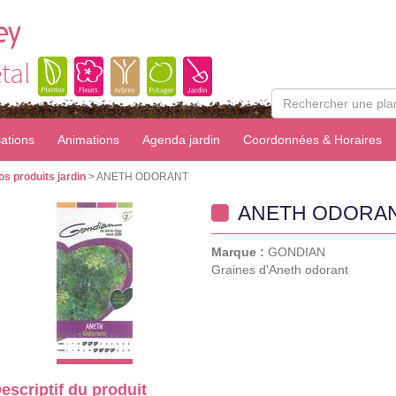
ey
tal
sations
Animations
Agenda jardin
Coordonnées & Horaires
os produits jardin
> ANETH ODORANT
ANETH ODORA
Marque :
GONDIAN
Graines d'Aneth odorant
escriptif du produit