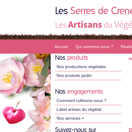
Les
Serres de Cren
Artisans
Végé
Les
du
Accueil
Qui sommes-nous ?
Réali
Nos
produits
N
Nos productions végétales
Nos produits jardin
Nos
engagements
Comment cultivons-nous ?
Label artisan du végétal
Nos services +
Suivez-nous sur
D