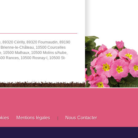
 89320 Cérilly, 89320 Fournaudin, 89190
0 Brienne-le-Château, 10500 Courcelles
e, 10500 Mathaux, 10500 Molins s/Aube,
0500 Rances, 10500 Rosnay-l, 10500 St-
okies
Mentions légales
Nous Contacter
|