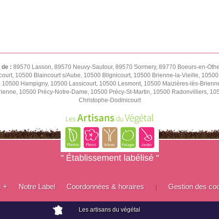
 de :
89570 Lasson, 89570 Neuvy-Sautour, 89570 Sormery, 89770 Boeurs-en-Othe,
ourt, 10500 Blaincourt s/Aube, 10500 Blignicourt, 10500 Brienne-la-Vieille, 1050
e, 10500 Hampigny, 10500 Lassicourt, 10500 Lesmont, 10500 Maizières-lès-Brienn
rienne, 10500 Précy-Notre-Dame, 10500 Précy-St-Martin, 10500 Radonvilliers, 1
Christophe-Dodinicourt
" Établissement labélisé "
s +
Notre Label
Coordonnées & horaires
Gestion des co
|
Les artisans du végétal