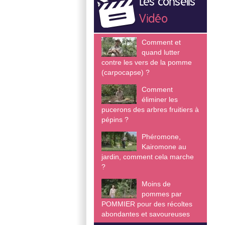
Les conseils
Vidéo
Comment et
quand lutter
contre les vers de la pomme
(carpocapse) ?
Comment
éliminer les
pucerons des arbres fruitiers à
pépins ?
Phéromone,
Kairomone au
jardin, comment cela marche
?
Moins de
pommes par
POMMIER pour des récoltes
abondantes et savoureuses