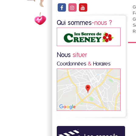
G
F
G
Qui sommes
-nous ?
S
R
Nous
situer
Coordonnées
&
Horaires