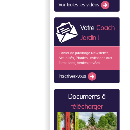
Voir toutes les vidéos
Votre
Coach
Jardin !
Cahier de jardinage Newsletter,
Actualités, Plantes, Invitations aux
formations, Ventes privées...
Inscrivez-vous
Documents à
télécharger