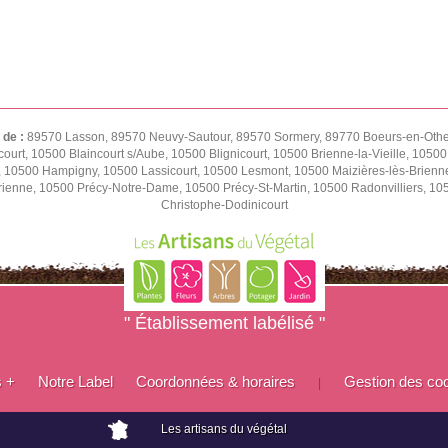
 de :
89570 Lasson, 89570 Neuvy-Sautour, 89570 Sormery, 89770 Boeurs-en-Othe,
ourt, 10500 Blaincourt s/Aube, 10500 Blignicourt, 10500 Brienne-la-Vieille, 1050
e, 10500 Hampigny, 10500 Lassicourt, 10500 Lesmont, 10500 Maizières-lès-Brienn
rienne, 10500 Précy-Notre-Dame, 10500 Précy-St-Martin, 10500 Radonvilliers, 1
Christophe-Dodinicourt
" Établissement labélisé "
s +
Notre Label
Coordonnées & horaires
Gestion des co
|
Les artisans du végétal