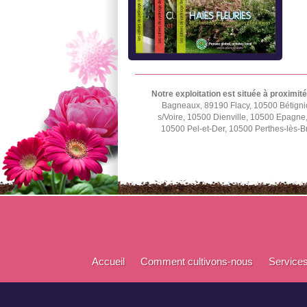
Notre exploitation est située à proximité
Bagneaux, 89190 Flacy, 10500 Bétignic
s/Voire, 10500 Dienville, 10500 Epagn
10500 Pel-et-Der, 10500 Perthes-lès-B
Accueil
Comment cultivons-nous
Service