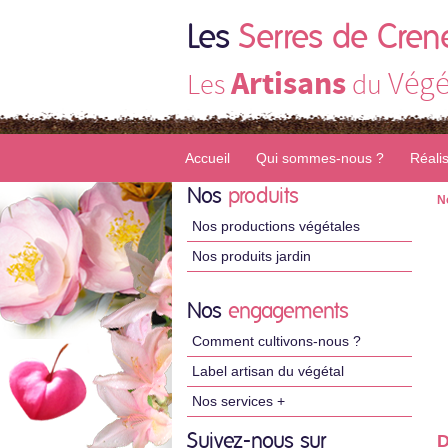
Les
Serres de Cren
Artisans
Végé
Les
du
Accueil
Qui sommes-nous ?
Réali
Nos
produits
N
Nos productions végétales
Nos produits jardin
Nos
engagements
Comment cultivons-nous ?
Label artisan du végétal
Nos services +
Suivez-nous sur
D