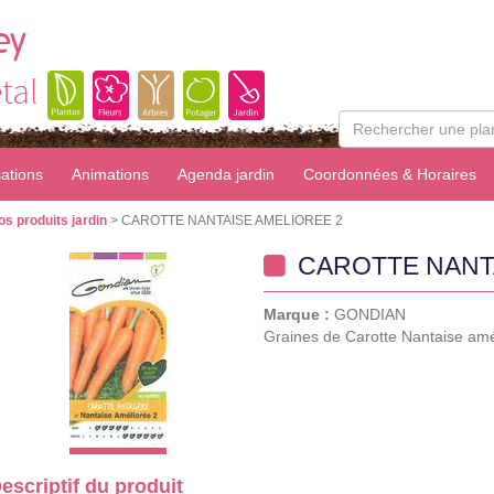
ey
tal
sations
Animations
Agenda jardin
Coordonnées & Horaires
os produits jardin
> CAROTTE NANTAISE AMELIOREE 2
CAROTTE NANTA
Marque :
GONDIAN
Graines de Carotte Nantaise amél
escriptif du produit