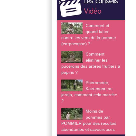
Les conseils
Vidéo
Comment et
quand lutter
contre les vers de la pomme
(carpocapse) ?
Comment
éliminer les
pucerons des arbres fruitiers à
pépins ?
Phéromone,
Kairomone au
jardin, comment cela marche
?
Moins de
pommes par
POMMIER pour des récoltes
abondantes et savoureuses