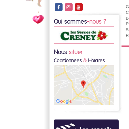
G
C
B
Qui sommes
-nous ?
E
S
R
Nous
situer
Coordonnées
&
Horaires