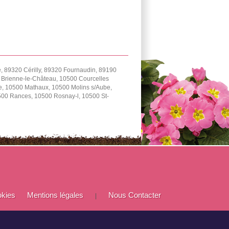
 89320 Cérilly, 89320 Fournaudin, 89190
0 Brienne-le-Château, 10500 Courcelles
e, 10500 Mathaux, 10500 Molins s/Aube,
0500 Rances, 10500 Rosnay-l, 10500 St-
okies
Mentions légales
Nous Contacter
|