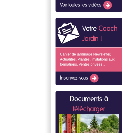
Voir toutes les vidéos
Votre
Coach
Jardin !
Cahier de jardinage Newsletter,
Actualités, Plantes, Invitations aux
formations, Ventes privées...
Inscrivez-vous
Documents à
télécharger