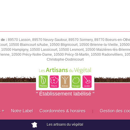
 de :
89570 Lasson, 89570 Neuvy-Sautour, 89570 Sormery, 89770 Boeurs-en-Othe,
ourt, 10500 Blaincourt s/Aube, 10500 Blignicourt, 10500 Brienne-la-Vieille, 1050
e, 10500 Hampigny, 10500 Lassicourt, 10500 Lesmont, 10500 Maizières-lès-Brienn
rienne, 10500 Précy-Notre-Dame, 10500 Précy-St-Martin, 10500 Radonvilliers, 1
Christophe-Dodinicourt
" Établissement labélisé "
s +
Notre Label
Coordonnées & horaires
Gestion des co
|
Les artisans du végétal