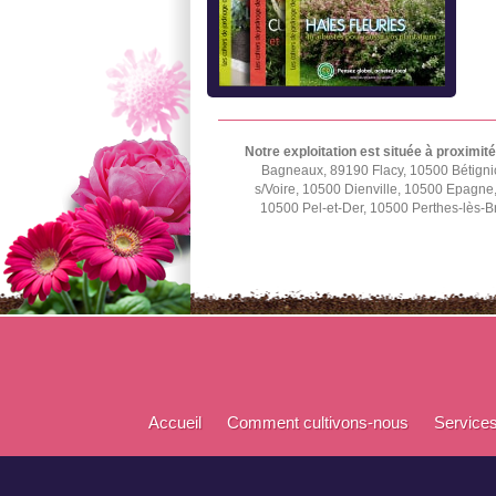
Notre exploitation est située à proximité
Bagneaux, 89190 Flacy, 10500 Bétignic
s/Voire, 10500 Dienville, 10500 Epagn
10500 Pel-et-Der, 10500 Perthes-lès-B
Accueil
Comment cultivons-nous
Service