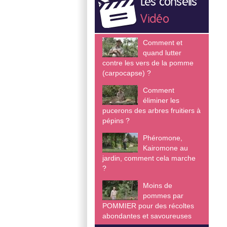
Les conseils
Vidéo
Comment et
quand lutter
contre les vers de la pomme
(carpocapse) ?
Comment
éliminer les
pucerons des arbres fruitiers à
pépins ?
Phéromone,
Kairomone au
jardin, comment cela marche
?
Moins de
pommes par
POMMIER pour des récoltes
abondantes et savoureuses