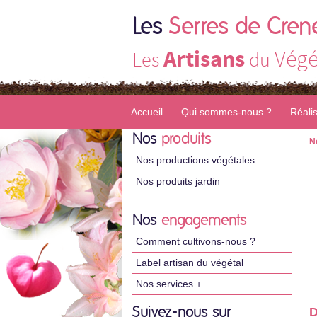
Les
Serres de Cren
Artisans
Végé
Les
du
Accueil
Qui sommes-nous ?
Réali
Nos
produits
N
Nos productions végétales
Nos produits jardin
Nos
engagements
Comment cultivons-nous ?
Label artisan du végétal
Nos services +
Suivez-nous sur
D