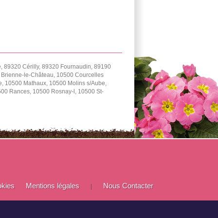
 89320 Cérilly, 89320 Fournaudin, 89190
0 Brienne-le-Château, 10500 Courcelles
e, 10500 Mathaux, 10500 Molins s/Aube,
0500 Rances, 10500 Rosnay-l, 10500 St-
okies
Mentions légales
Nous Contacter
|