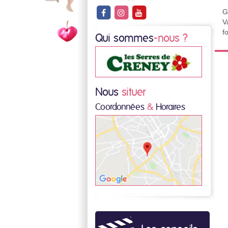
G
V
f
Qui sommes
-nous ?
Nous
situer
Coordonnées
&
Horaires