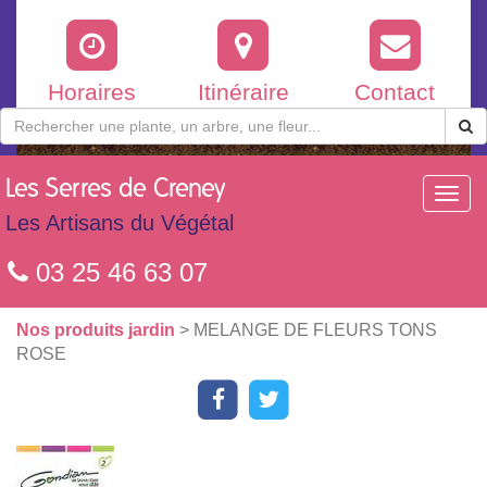
Horaires
Itinéraire
Contact
Les
Serres de Creney
Toggl
navig
Les Artisans du Végétal
03 25 46 63 07
Nos produits jardin
> MELANGE DE FLEURS TONS
ROSE