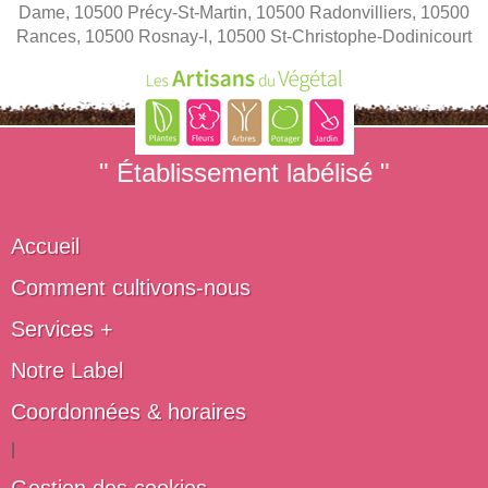
Dame, 10500 Précy-St-Martin, 10500 Radonvilliers, 10500
Rances, 10500 Rosnay-l, 10500 St-Christophe-Dodinicourt
" Établissement labélisé "
Accueil
Comment cultivons-nous
Services +
Notre Label
Coordonnées & horaires
|
Gestion des cookies