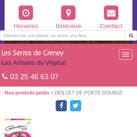
Horaires
Itinéraire
Contact
Les
Serres de Creney
Toggl
navig
Les Artisans du Végétal
03 25 46 63 07
Nos produits jardin
> OEILLET DE POETE DOUBLE