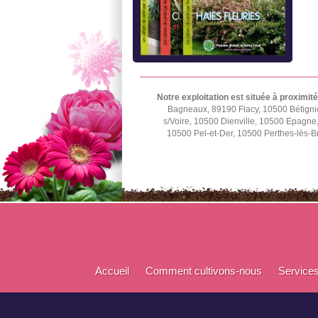
Notre exploitation est située à proximité
Bagneaux, 89190 Flacy, 10500 Bétignic
s/Voire, 10500 Dienville, 10500 Epagn
10500 Pel-et-Der, 10500 Perthes-lès-B
Accueil
Comment cultivons-nous
Service