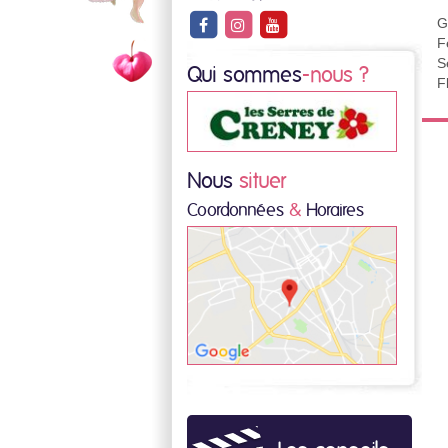
G
F
S
Qui sommes
-nous ?
F
Nous
situer
Coordonnées
&
Horaires