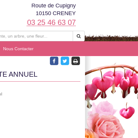
Route de Cupigny
10150 CRENEY
03 25 46 63 07
Nous Contacter
TE ANNUEL
el