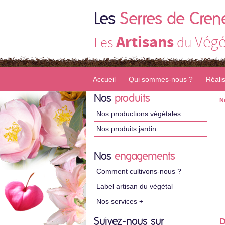
Les
Serres de Cren
Artisans
Végé
Les
du
Accueil
Qui sommes-nous ?
Réali
Nos
produits
N
Nos productions végétales
Nos produits jardin
Nos
engagements
Comment cultivons-nous ?
Label artisan du végétal
Nos services +
Suivez-nous sur
D