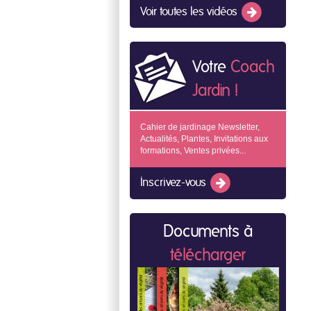
Voir toutes les vidéos
Votre
Coach
Jardin !
Cahier de jardinage Newsletter,
Actualités, Plantes, Invitations aux
formations, Ventes privées...
Inscrivez-vous
Documents à
télécharger