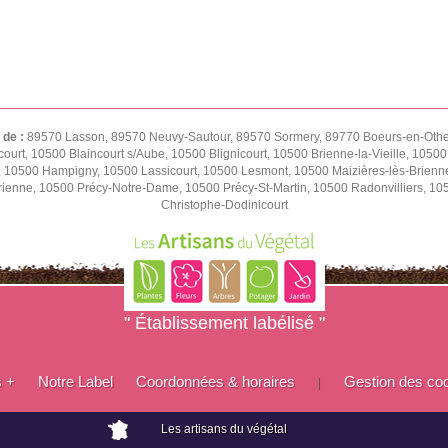
 de :
89570 Lasson, 89570 Neuvy-Sautour, 89570 Sormery, 89770 Boeurs-en-Othe,
ourt, 10500 Blaincourt s/Aube, 10500 Blignicourt, 10500 Brienne-la-Vieille, 1050
e, 10500 Hampigny, 10500 Lassicourt, 10500 Lesmont, 10500 Maizières-lès-Brienn
rienne, 10500 Précy-Notre-Dame, 10500 Précy-St-Martin, 10500 Radonvilliers, 1
Christophe-Dodinicourt
" Établissement labélisé "
s +
Notre Label
Coordonnées & horaires
Gestion des co
|
Les artisans du végétal