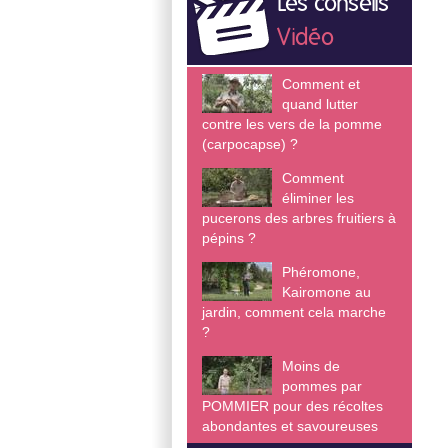
Les conseils
Vidéo
Comment et
quand lutter
contre les vers de la pomme
(carpocapse) ?
Comment
éliminer les
pucerons des arbres fruitiers à
pépins ?
Phéromone,
Kairomone au
jardin, comment cela marche
?
Moins de
pommes par
POMMIER pour des récoltes
abondantes et savoureuses